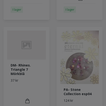
I lager
I lager
DM- Rhines.
Triangle 7
Mörkblå
37 kr
PA- Stone
Collection esp04
124 kr