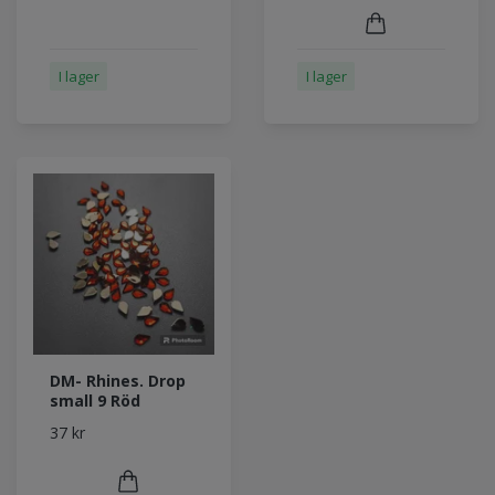
I lager
I lager
DM- Rhines. Drop
small 9 Röd
37 kr