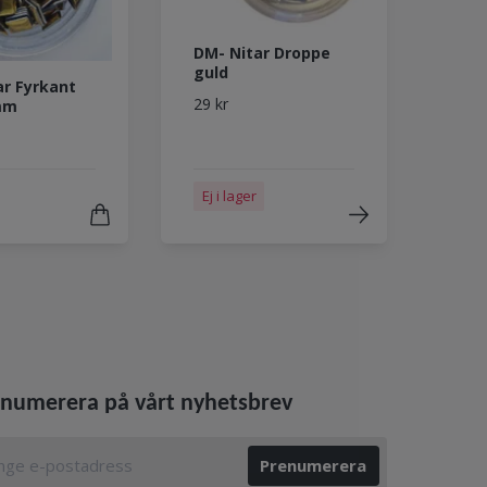
DM- Nitar Droppe
guld
ar Fyrkant
29 kr
mm
Ej i lager
numerera på vårt nyhetsbrev
Prenumerera