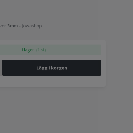
lver 3mm - Jowashop
I lager
(1 st)
Lägg i korgen