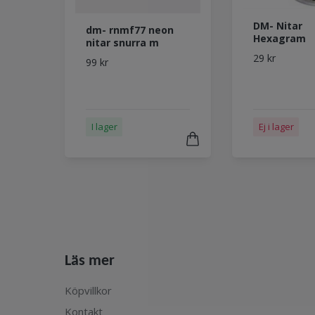
DM- Nitar
dm- rnmf77 neon
Hexagram
nitar snurra m
29 kr
99 kr
I lager
Ej i lager
Läs mer
Köpvillkor
Kontakt