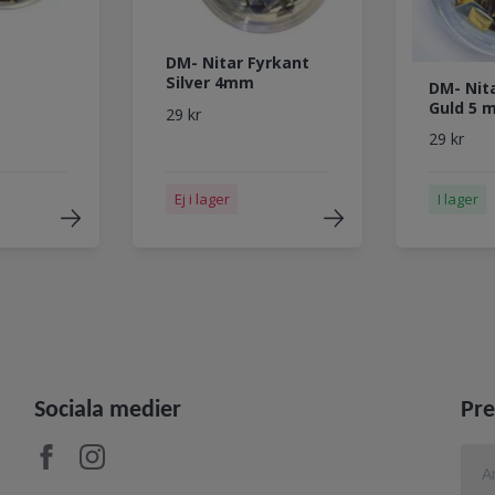
DM- Nitar Fyrkant
Silver 4mm
DM- Nit
Guld 5 
29 kr
29 kr
Ej i lager
I lager
Sociala medier
Pre