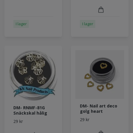
I lager
I lager
DM- Nail art deco
DM- RNMF-81G
golg heart
Snäckskal hålig
29 kr
29 kr