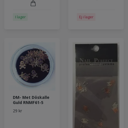
Ej i lager
I lager
DM- Met Döskalle
Guld RNMF61-5
29 kr