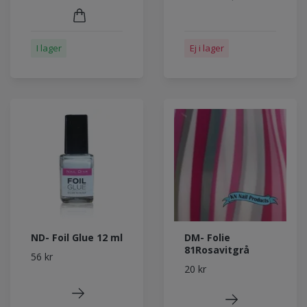
Ej i lager
I lager
ND- Foil Glue 12 ml
DM- Folie
81Rosavitgrå
56 kr
20 kr