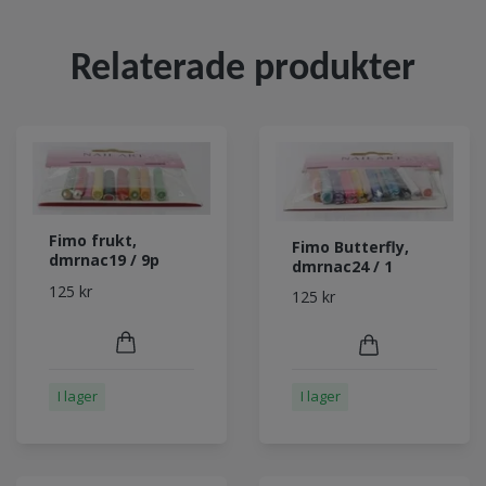
Relaterade produkter
Fimo frukt,
Fimo Butterfly,
dmrnac19 / 9p
dmrnac24 / 1
125 kr
125 kr
I lager
I lager