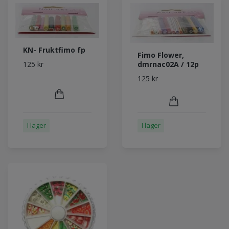
KN- Fruktfimo fp
Fimo Flower,
dmrnac02A / 12p
125 kr
125 kr
I lager
I lager