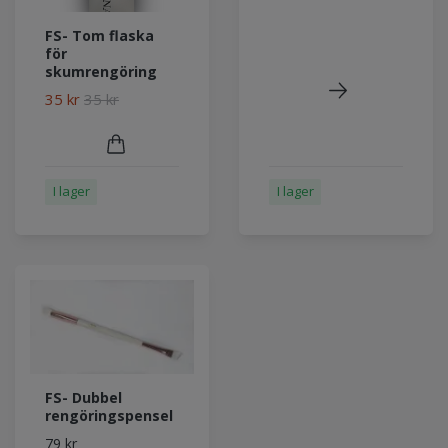
FS- Tom flaska
för
skumrengöring
35 kr
35 kr
I lager
I lager
FS- Dubbel
rengöringspensel
79 kr