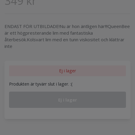
349 kr
ENDAST FÖR UTBILDADE!Nu är hon äntligen här!!!QueenBee
är ett högpresterande lim med fantastiska
återbesök.Kolsvart lim med en tunn viskositet och klättrar
inte
Ej i lager
Produkten är tyvärr slut i lager. :(
Ej i lager