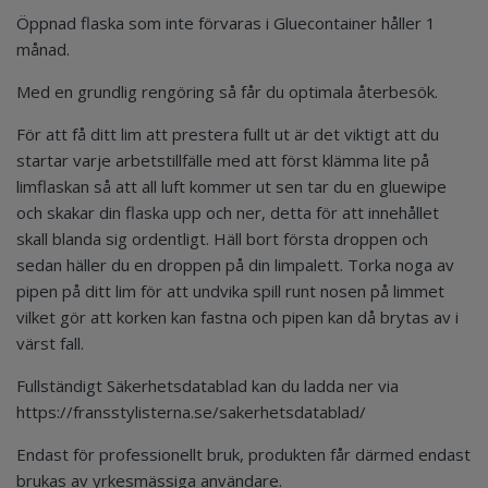
Öppnad flaska som inte förvaras i Gluecontainer håller 1
månad.
Med en grundlig rengöring så får du optimala återbesök.
För att få ditt lim att prestera fullt ut är det viktigt att du
startar varje arbetstillfälle med att först klämma lite på
limflaskan så att all luft kommer ut sen tar du en gluewipe
och skakar din flaska upp och ner, detta för att innehållet
skall blanda sig ordentligt. Häll bort första droppen och
sedan häller du en droppen på din limpalett. Torka noga av
pipen på ditt lim för att undvika spill runt nosen på limmet
vilket gör att korken kan fastna och pipen kan då brytas av i
värst fall.
Fullständigt Säkerhetsdatablad kan du ladda ner via
https://fransstylisterna.se/sakerhetsdatablad/
Endast för professionellt bruk, produkten får därmed endast
brukas av yrkesmässiga användare.