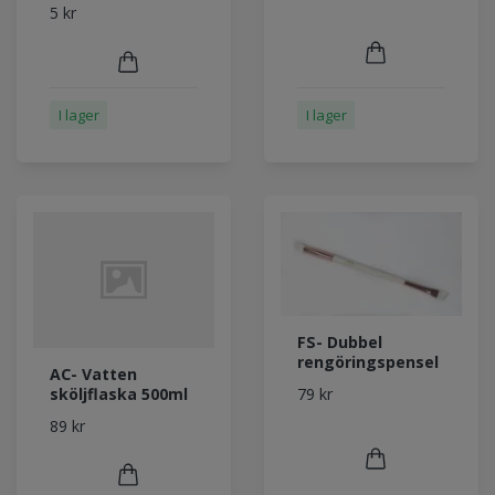
5 kr
I lager
I lager
FS- Dubbel
rengöringspensel
AC- Vatten
79 kr
sköljflaska 500ml
89 kr