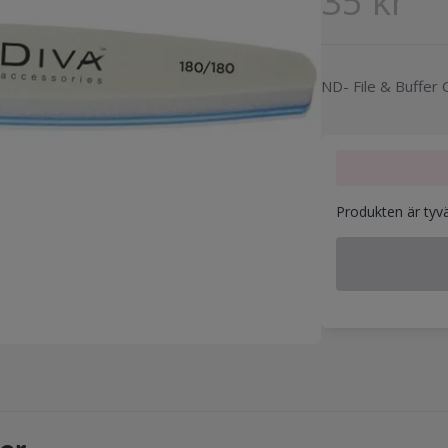
35 kr
ND- File & Buffer
Produkten är tyvärr