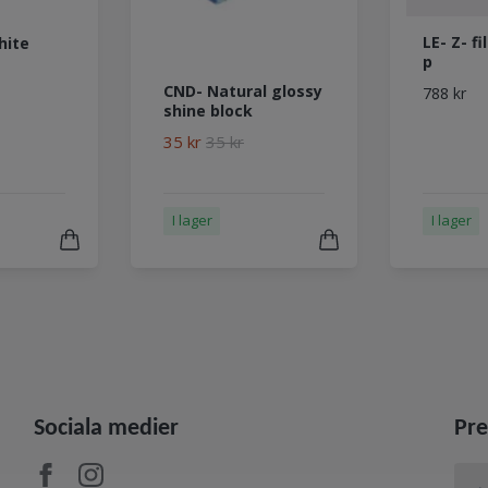
LE- Z- fi
hite
p
CND- Natural glossy
788 kr
shine block
35 kr
35 kr
I lager
I lager
Sociala medier
Pre