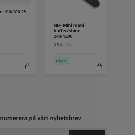
le 100/100 25
ND- Mini mani
buffer/shine
240/1200
35 kr
9 kr
I lager
numerera på vårt nyhetsbrev