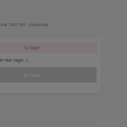
 Oval 180/180 - Jowashop
Ej i lager
 slut i lager. :(
Ej i lager