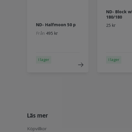
ND- Block w
180/180
ND- Halfmoon 50 p
25 kr
Från
495 kr
I lager
I lager
Läs mer
Köpvillkor