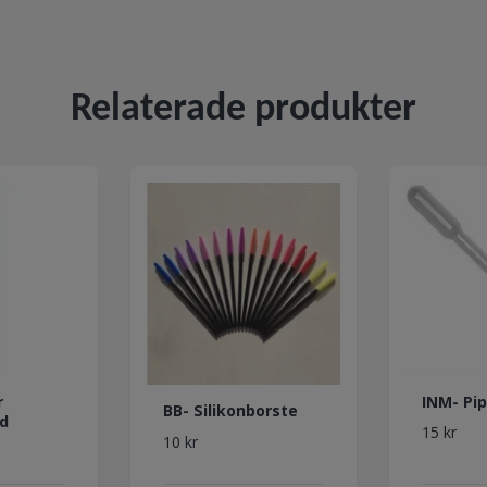
Relaterade produkter
r
INM- Pi
BB- Silikonborste
ld
15 kr
10 kr