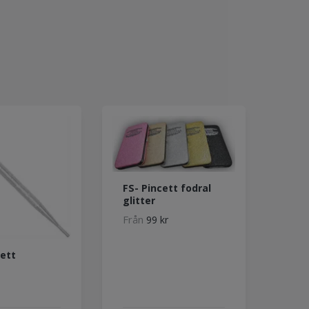
FS- Pincett fodral
glitter
Från
99 kr
pett