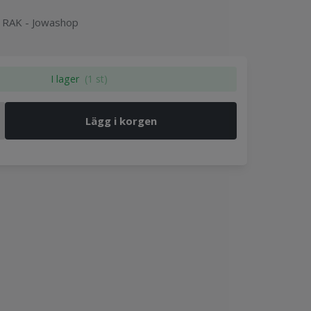
 RAK - Jowashop
I lager
(1 st)
Lägg i korgen