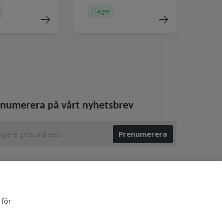
I lager
numerera på vårt nyhetsbrev
Prenumerera
 för