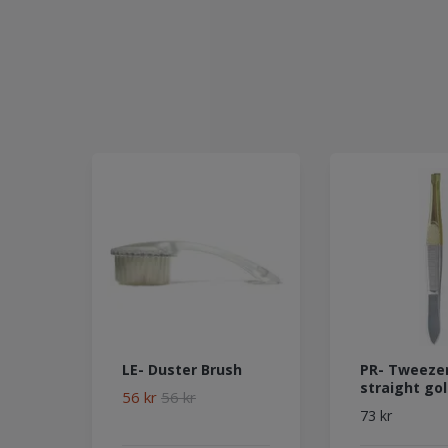
LE- Duster Brush
PR- Tweeze
straight go
56 kr
56 kr
73 kr