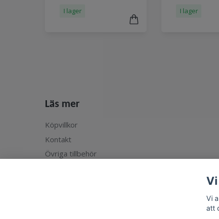
I lager
I lager
Läs mer
Köpvillkor
Kontakt
Övriga tillbehör
Vi
Vi 
att